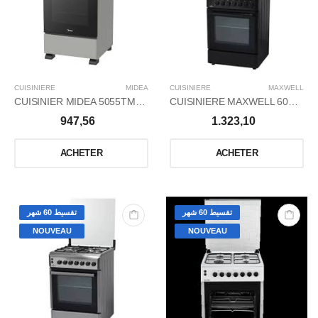
CUISINIERE
MIDEA
CUISINIERE
MAXWELL
CUISINIER MIDEA 5055TMG0082-S
CUISINIERE MAXWELL 60X60 NOIR VENTILÉ
947,56
1.323,10
ACHETER
ACHETER
تقسيط 60 شهر
تقسيط 60 شهر
NOUVEAU
NOUVEAU