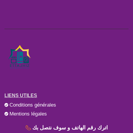
CUISINIERE
CRISTOR
CUISINIERE
BEKO
CUISINIERE CRISTOR MINI 4FX 50 / GRISE
CUISINIÈRE BEKO 4 FEUX 60*60/ALLUMAGE INTÉGRÉ/THERMOCOUPLES
550,66
2.091,81
ACHETER
ACHETER
تقسيط 60 شهر
تقسيط 60 شهر
NOUVEAU
NOUVEAU