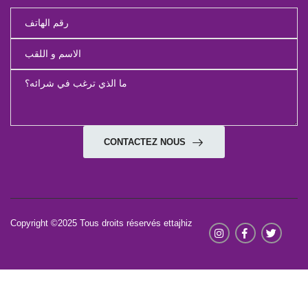
CUISINIERE
ARCODYM
CUISINIERE
ARCODYM
CUIS LF 60 GGF NOIR T INOX P ARCODYM
CUIS LF 60 GGF MARRON T INOX P ARCODYM
1.019,08
1.019,08
ACHETER
ACHETER
تقسيط 60 شهر
تقسيط 60 شهر
NOUVEAU
NOUVEAU