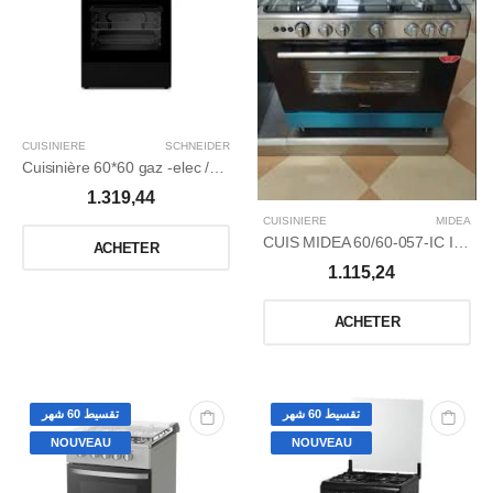
CUISINIERE
SCHNEIDER
Cuisinière 60*60 gaz -elec /ventilé / Catalyseur /Matte Noir.
1.319,44
CUISINIERE
MIDEA
CUIS MIDEA 60/60-057-IC INOX VENTILEE VENUS
ACHETER
1.115,24
ACHETER
تقسيط 60 شهر
تقسيط 60 شهر
NOUVEAU
NOUVEAU