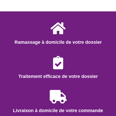
تقسيط 60 شهر
تقسيط 60 شهر
NOUVEAU
NOUVEAU
CUISINIERE
MAXTOR
CUISINIERE
GÉANT
CUISINIÈRE 4 FEUX PREMIUM+ WOK NOIR DIGITAL
Cuisiniere 4Feux Emerald Geant -ventilée
1.930,88
1.108,47
ACHETER
ACHETER
تقسيط 60 شهر
تقسيط 60 شهر
NOUVEAU
NOUVEAU