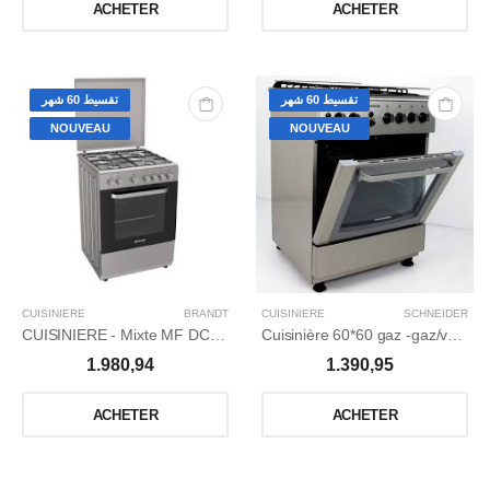
ACHETER
ACHETER
تقسيط 60 شهر
تقسيط 60 شهر
NOUVEAU
NOUVEAU
CUISINIERE
BRANDT
CUISINIERE
SCHNEIDER
CUISINIERE - Mixte MF DC Inox
Cuisinière 60*60 gaz -gaz/ventilé / Catalyseur /inox.
1.980,94
1.390,95
ACHETER
ACHETER