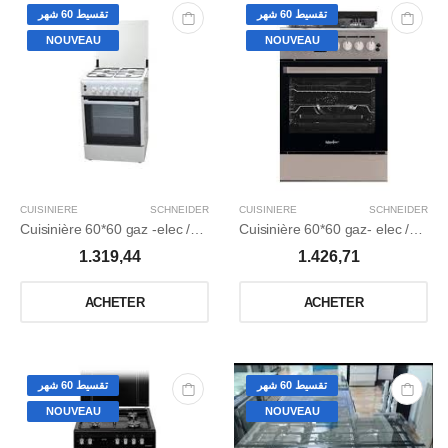
تقسيط 60 شهر
تقسيط 60 شهر
NOUVEAU
NOUVEAU
CUISINIERE
SCHNEIDER
CUISINIERE
SCHNEIDER
Cuisinière 60*60 gaz -elec /ventilé / Catalyseur /blanche.
Cuisinière 60*60 gaz- elec /ventilé / Catalyseur /inox.
1.319,44
1.426,71
ACHETER
ACHETER
تقسيط 60 شهر
تقسيط 60 شهر
NOUVEAU
NOUVEAU