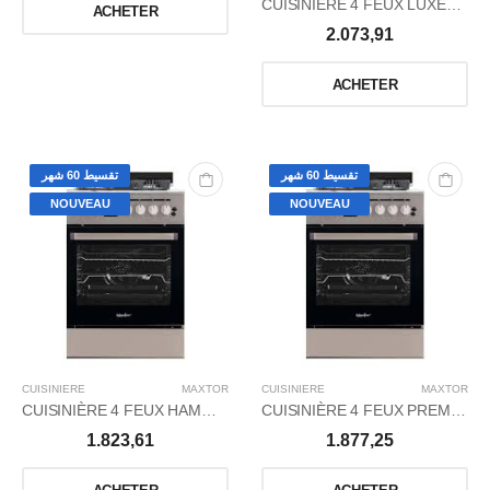
CUISINIÈRE 4 FEUX LUXE+ POWER WOK INOX
ACHETER
2.073,91
ACHETER
تقسيط 60 شهر
تقسيط 60 شهر
NOUVEAU
NOUVEAU
CUISINIERE
MAXTOR
CUISINIERE
MAXTOR
CUISINIÈRE 4 FEUX HAMMER WOK INOX
CUISINIÈRE 4 FEUX PREMIUM+ NOIR - grDIGITAL
1.823,61
1.877,25