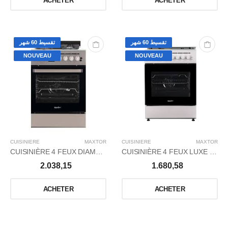
ACHETER
ACHETER
تقسيط 60 شهر
تقسيط 60 شهر
NOUVEAU
NOUVEAU
CUISINIERE
MAXTOR
CUISINIERE
MAXTOR
CUISINIÈRE 4 FEUX DIAMANT+ NOIR - gris DIGITAL
CUISINIÈRE 4 FEUX LUXE WOK BLANCHE
2.038,15
1.680,58
ACHETER
ACHETER