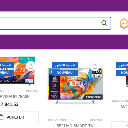
تقسيط 60 شهر
تقسيط 60 شهر
VEAU
NOUVEAU
NOU
S LED
HISENSE
EVISEUR 75A6K
TÉLÉVISON
7.841,53
55"
ACHETER
TÉLÉVISONS LED
HISENSE
55" UHD SMART TV