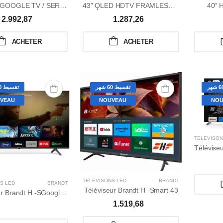
50" UHD GOOGLE TV / SERIE G7
43" ǪLED HDTV FRAMLESS / TNT-DEMO INTEGRE
40" 
2.992,87
1.287,26
ACHETER
ACHETER
تقسيط 60 شهر
تقسيط 60 شهر
VEAU
NOUVEAU
NOU
TÉLÉVISON
TÉLÉVISONS LED
BRANDT
S LED
BRANDT
Téléviseur Brandt H -Smart 43
Téléviseur Brandt H -SGoogle 50''UHD
1.519,68