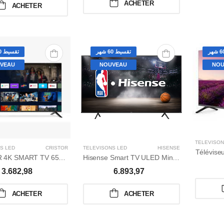
ACHETER
ACHETER
تقسيط 60 شهر
تقسيط 60 شهر
VEAU
NOUVEAU
NOU
TÉLÉVISON
S LED
CRISTOR
TÉLÉVISONS LED
HISENSE
Télévise
CRISTOR 4K SMART TV 65"/Série V/ANDROIDR
Hisense Smart TV ULED Mini LED 55’ / Série U8Téléviseur Smart ULED Mini LED 55’’ 3840*2160 p | 4K
3.682,98
6.893,97
ACHETER
ACHETER