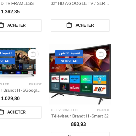
HD TV FRAMLESS
32" HD A GOOGLE TV / SERIE G6
1.362,35
ACHETER
ACHETER
تقسيط 60 شهر
تقسيط 60 شهر
VEAU
NOUVEAU
S LED
BRANDT
Téléviseur Brandt H -SGoogle 3
1.029,80
TÉLÉVISONS LED
BRANDT
ACHETER
Téléviseur Brandt H -Smart 32
893,93