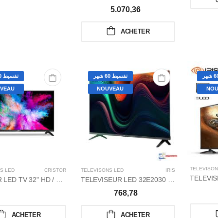
5.070,36
ACHETER
تقسيط 60 شهر
تقسيط 60 شهر
VEAU
NOUVEAU
NOU
TÉLÉVISON
S LED
CRISTOR
TÉLÉVISONS LED
IRIS
CRISTOR LED TV 32" HD / SÃƑÂ©RIE C2
TELEVISEUR LED 32E2030 HD BASIC TV BLACK P
768,78
ACHETER
ACHETER