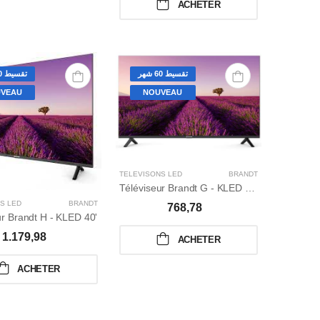
ACHETER
تقسيط 60 شهر
تقسيط 60 شهر
VEAU
NOUVEAU
TÉLÉVISONS LED
BRANDT
Téléviseur Brandt G - KLED 32'
S LED
BRANDT
768,78
ur Brandt H - KLED 40'
1.179,98
ACHETER
ACHETER