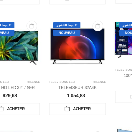
تقسيط 60 شهر
تقسيط 60 شهر
VEAU
NOUVEAU
NOU
TÉLÉVISON
100
S LED
HISENSE
TÉLÉVISONS LED
HISENSE
HISENSE HD LED 32" / SERIE A5
TELEVISEUR 32A4K
929,68
1.054,83
ACHETER
ACHETER