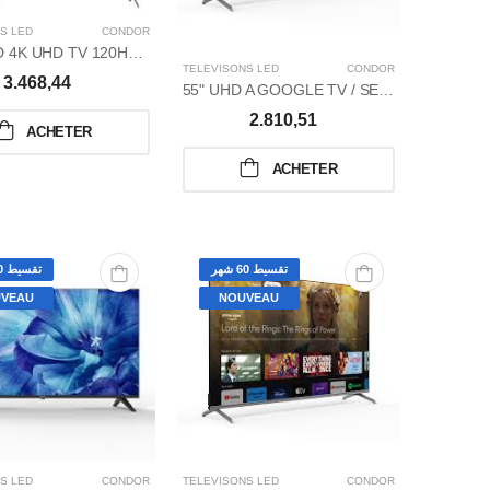
S LED
CONDOR
55" ǪLED 4K UHD TV 120HZ / G8 GAMING SERIES
TÉLÉVISONS LED
CONDOR
3.468,44
55" UHD A GOOGLE TV / SERIE G7
2.810,51
ACHETER
ACHETER
تقسيط 60 شهر
تقسيط 60 شهر
VEAU
NOUVEAU
S LED
CONDOR
TÉLÉVISONS LED
CONDOR