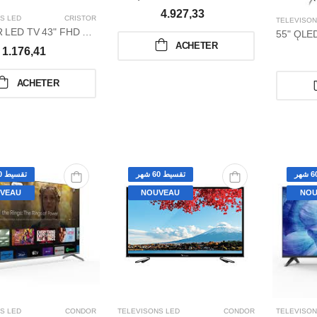
4.927,33
S LED
CRISTOR
TÉLÉVISON
CRISTOR LED TV 43" FHD FRAMELESS / SERIE
ACHETER
1.176,41
ACHETER
تقسيط 60 شهر
تقسيط 60 شهر
VEAU
NOUVEAU
NOU
S LED
CONDOR
TÉLÉVISONS LED
CONDOR
TÉLÉVISON