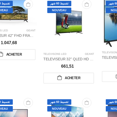
تقسيط 60 شهر
تقسيط 60 شهر
VEAU
NOUVEAU
NOU
S LED
GÉANT
TELEVISEUR 42" FHD FRAMLESS
1.047,68
TÉLÉVISON
TÉLÉVISONS LED
GÉANT
ACHETER
TELEVISEUR 32" QLED HD ULTRA SLIM FRAMLESS NOIR
661,51
ACHETER
تقسيط 60 شهر
تقسيط 60 شهر
VEAU
NOUVEAU
NOU