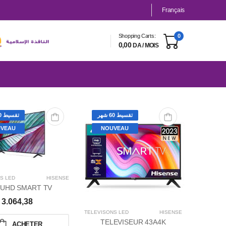
Français
Shopping Carts:
0
0,00
DA / MOIS
تقسيط 60 شهر
تقسيط 60 شهر
VEAU
NOUVEAU
S LED
HISENSE
 UHD SMART TV
3.064,38
TÉLÉVISONS LED
HISENSE
TELEVISEUR 43A4K
ACHETER