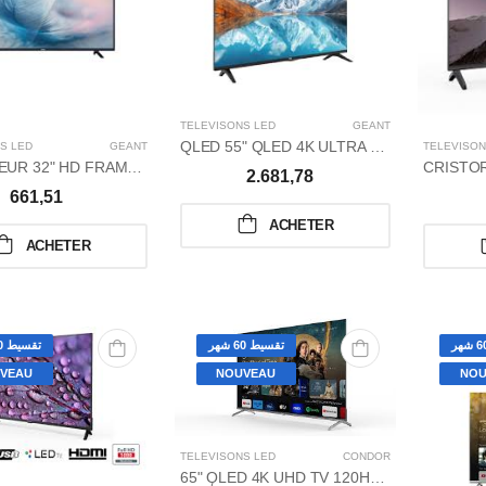
TÉLÉVISONS LED
GÉANT
QLED 55" QLED 4K ULTRA HD WEB OS FRAMLESS NOIR
S LED
GÉANT
TÉLÉVISON
TELEVISEUR 32" HD FRAMLESS
2.681,78
661,51
ACHETER
ACHETER
تقسيط 60 شهر
تقسيط 60 شهر
VEAU
NOUVEAU
NOU
TÉLÉVISONS LED
CONDOR
65" ǪLED 4K UHD TV 120HZ / G8 GAMING SERIES