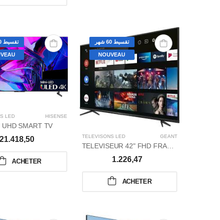
تقسيط 60 شهر
تقسيط 60 شهر
VEAU
NOUVEAU
S LED
HISENSE
" UHD SMART TV
TÉLÉVISONS LED
GÉANT
21.418,50
TELEVISEUR 42" FHD FRAMLESS SMART
1.226,47
ACHETER
ACHETER