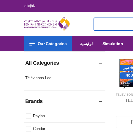
ettajhiz
Our Categories
الرئيسية
Simulation
All Categories
NOU
Télévisons Led
TÉLÉVISON
TEL
Brands
Raylan
Condor