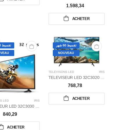
1.598,34
ACHETER
تقسيط 60 شهر
تقسيط 60 شهر
VEAU
NOUVEAU
TÉLÉVISONS LED
IRIS
TELEVISEUR LED 32C3020 FHD SAMART P
768,78
ACHETER
S LED
IRIS
TELEVISEUR LED 32C3030 HD SMART TV BLACK P
840,29
ACHETER