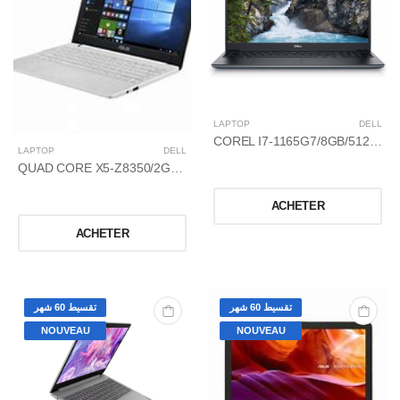
LAPTOP
DELL
COREL I7-1165G7/8GB/512GO SSD/2GB NVIDIA GEFORCE MX350/4,7 GHZ /15,6
LAPTOP
DELL
QUAD CORE X5-Z8350/2GB/32GO/WINDOWS 10/14
ACHETER
ACHETER
تقسيط 60 شهر
تقسيط 60 شهر
NOUVEAU
NOUVEAU