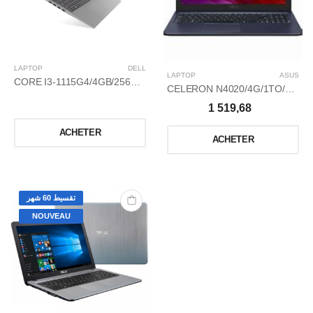
LAPTOP
DELL
LAPTOP
ASUS
CORE I3-1115G4/4GB/256SSD/4,1GHZ/15,6
CELERON N4020/4G/1TO/15,6/WIN 10 HOME
1 519,68
ACHETER
ACHETER
تقسيط 60 شهر
NOUVEAU