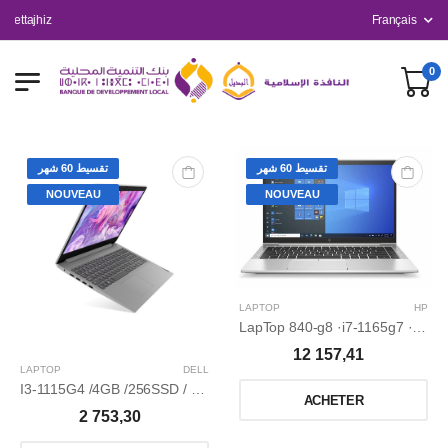
ettajhiz
Français
0
تقسيط 60 شهر
تقسيط 60 شهر
NOUVEAU
NOUVEAU
LAPTOP
HP
LapTop 840-g8 ·i7-1165g7 ·8Go ·256 Go ssd pcie nvme ·ecran tactile 14" FuLL HD ·win 10 professionnel
12 157,41
LAPTOP
DELL
I3-1115G4 /4GB /256SSD / 4.1GHz /15.6’’
ACHETER
2 753,30