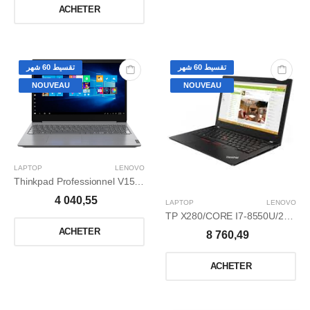
ACHETER
تقسيط 60 شهر
تقسيط 60 شهر
NOUVEAU
NOUVEAU
LAPTOP
LENOVO
Thinkpad Professionnel V15iml i5-10210u/8gb/1to ssd/15,6 ips /win 10 pro
4 040,55
LAPTOP
LENOVO
TP X280/CORE I7-8550U/256 G SSD/8GO/WIN 10 PRO /12,5
ACHETER
8 760,49
ACHETER