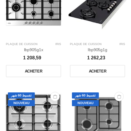
PLAQUE DE CUISSON
IRIS
PLAQUE DE CUISSON
IRIS
Ibp905g1x
Ibp905g1g
1 208,59
1 262,23
ACHETER
ACHETER
تقسيط 60 شهر
تقسيط 60 شهر
NOUVEAU
NOUVEAU