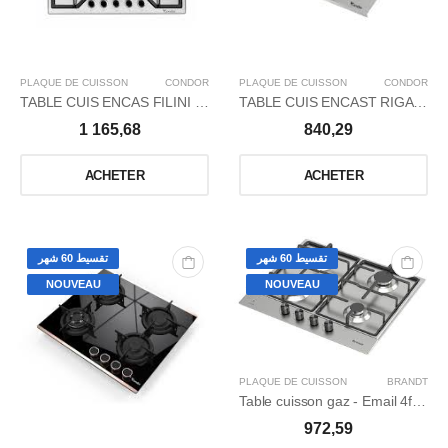
PLAQUE DE CUISSON
CONDOR
PLAQUE DE CUISSON
CONDOR
TABLE CUIS ENCAS FILINI FL2 5FX WOK/INOX
TABLE CUIS ENCAST RIGATI4 4FX_WOK / INOX
1 165,68
840,29
ACHETER
ACHETER
تقسيط 60 شهر
تقسيط 60 شهر
NOUVEAU
NOUVEAU
PLAQUE DE CUISSON
BRANDT
Table cuisson gaz - Email 4f DC Inox
972,59