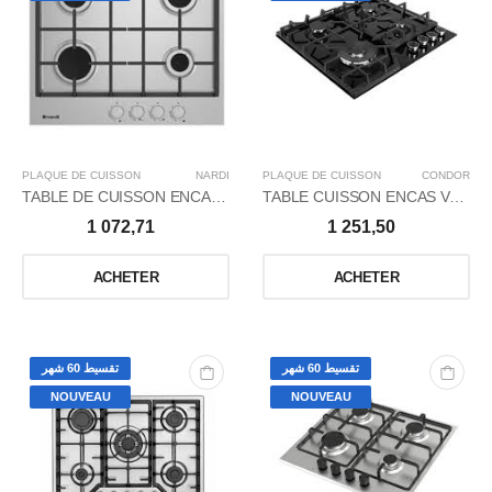
PLAQUE DE CUISSON
NARDI
PLAQUE DE CUISSON
CONDOR
TABLE DE CUISSON ENCASÂ GAZ 60CM/4FXW/IN
TABLE CUISSON ENCAS VANILLA2GAZ76CM/B GL
1 072,71
1 251,50
ACHETER
ACHETER
تقسيط 60 شهر
تقسيط 60 شهر
NOUVEAU
NOUVEAU