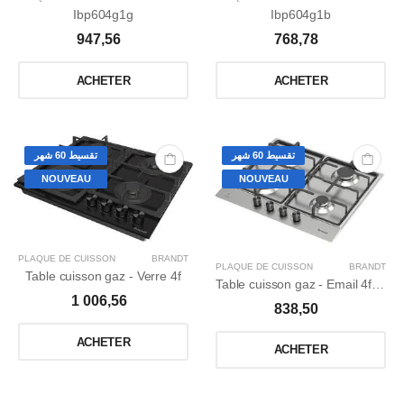
Ibp604g1g
Ibp604g1b
947,56
768,78
ACHETER
ACHETER
تقسيط 60 شهر
تقسيط 60 شهر
NOUVEAU
NOUVEAU
PLAQUE DE CUISSON
BRANDT
PLAQUE DE CUISSON
BRANDT
Table cuisson gaz - Verre 4f
Table cuisson gaz - Email 4f Inox
1 006,56
838,50
ACHETER
ACHETER