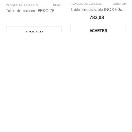
PLAQUE DE CUISSON
CRISTOR
PLAQUE DE CUISSON
BEKO
Table Encastrable INOX 60cm 4Fx Finetta4
Table de cuisson BEKO 75 cm 5 feux/Wok/Allumage intégré/Thermocouple/Grilles en Fonte/Inox
783,08
ACHETER
ACHETER
تقسيط 60 شهر
تقسيط 60 شهر
NOUVEAU
NOUVEAU
PLAQUE DE CUISSON
CRISTOR
PLAQUE DE CUISSON
CRISTOR
Plaque de Cuisson 4Fx Cristor Inox Semi-Fonte
Table Encastrable INOX 60cm 4Fx Finetta3
411,21
518,48