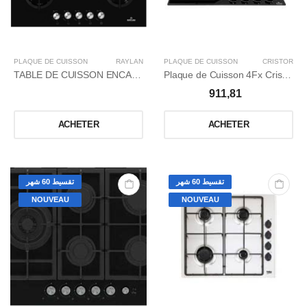
PLAQUE DE CUISSON
RAYLAN
PLAQUE DE CUISSON
CRISTOR
TABLE DE CUISSON ENCASTRABLE 5 FEUX VERRE NOIR
Plaque de Cuisson 4Fx Cristor Noir Glass
911,81
ACHETER
ACHETER
تقسيط 60 شهر
تقسيط 60 شهر
NOUVEAU
NOUVEAU