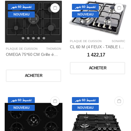
تقسيط 60 شهر
تقسيط 60 شهر
NOUVEAU
NOUVEAU
PLAQUE DE CUISSON
SONARIC
CL 60 M (4 FEUX - TABLE INOX - GRISE)
PLAQUE DE CUISSON
THOMSON
OMEGA 75*60 CM Grille émaillée Surface émaillée / NOIR / FFD°
1 422,17
ACHETER
ACHETER
تقسيط 60 شهر
تقسيط 60 شهر
NOUVEAU
NOUVEAU