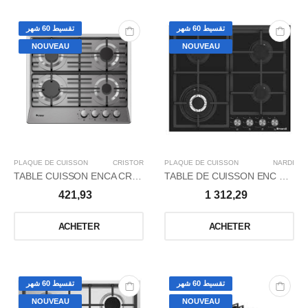
تقسيط 60 شهر
تقسيط 60 شهر
NOUVEAU
NOUVEAU
PLAQUE DE CUISSON
CRISTOR
PLAQUE DE CUISSON
NARDI
TABLE CUISSON ENCA CRISTOR60CM4FXGE/INOX
TABLE DE CUISSON ENC GAZ65CM/4FXW/G-GLAS
421,93
1 312,29
ACHETER
ACHETER
تقسيط 60 شهر
تقسيط 60 شهر
NOUVEAU
NOUVEAU